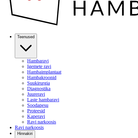
Teenused
Hambaravi
Igemete ravi
Hambaimplantaat
Hambakroonid
Suukirurgia
Diagnostika
Juureravi
Laste hambaravi
Soodapesu
Proteesid
Kaperavi
Ravi narkoosis
Ravi narkoosis
Hinnakiri