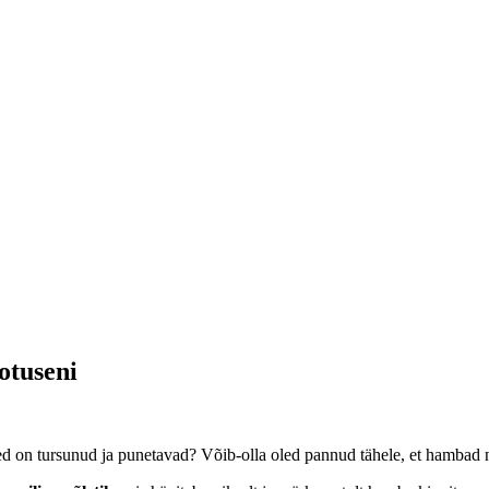
otuseni
med on tursunud ja punetavad? Võib-olla oled pannud tähele, et hamba