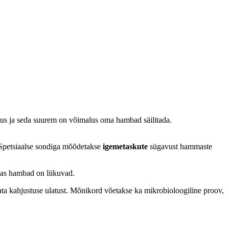
mus ja seda suurem on võimalus oma hambad säilitada.
. Spetsiaalse sondiga mõõdetakse
igemetaskute
sügavust hammaste
as hambad on liikuvad.
 kahjustuse ulatust. Mõnikord võetakse ka mikrobioloogiline proov,