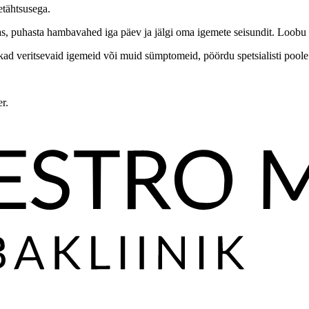
etähtsusega.
 puhasta hambavahed iga päev ja jälgi oma igemete seisundit. Loobu suit
kad veritsevaid igemeid või muid sümptomeid, pöördu spetsialisti poole
r.