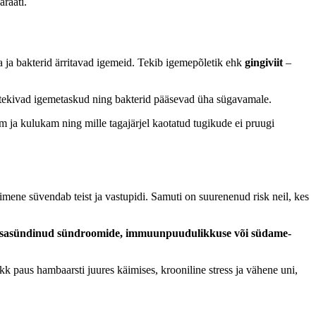
araati.
ta ja bakterid ärritavad igemeid. Tekib igemepõletik ehk
gingiviit
–
 tekivad igemetaskud ning bakterid pääsevad üha sügavamale.
m ja kulukam ning mille tagajärjel kaotatud tugikude ei pruugi
simene süvendab teist ja vastupidi. Samuti on suurenenud risk neil, kes
sasündinud sündroomide, immuunpuudulikkuse või südame-
kk paus hambaarsti juures käimises, krooniline stress ja vähene uni,