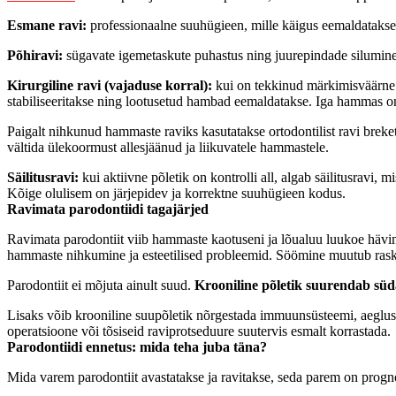
Esmane ravi:
professionaalne suuhügieen, mille käigus eemaldatakse
Põhiravi:
sügavate igemetaskute puhastus ning juurepindade silumine,
Kirurgiline ravi (vajaduse korral):
kui on tekkinud märkimisväärne l
stabiliseeritakse ning lootusetud hambad eemaldatakse. Iga hammas on s
Paigalt nihkunud hammaste raviks kasutatakse ortodontilist ravi brek
vältida ülekoormust allesjäänud ja liikuvatele hammastele.
Säilitusravi:
kui aktiivne põletik on kontrolli all, algab säilitusravi, 
Kõige olulisem on järjepidev ja korrektne suuhügieen kodus.
Ravimata parodontiidi tagajärjed
Ravimata parodontiit viib hammaste kaotuseni ja lõualuu luukoe hävi
hammaste nihkumine ja esteetilised probleemid. Söömine muutub raske
Parodontiit ei mõjuta ainult suud.
Krooniline põletik suurendab süda
Lisaks võib krooniline suupõletik nõrgestada immuunsüsteemi, aeglust
operatsioone või tõsiseid raviprotseduure suutervis esmalt korrastada.
Parodontiidi ennetus: mida teha juba täna?
Mida varem parodontiit avastatakse ja ravitakse, seda parem on prognoo