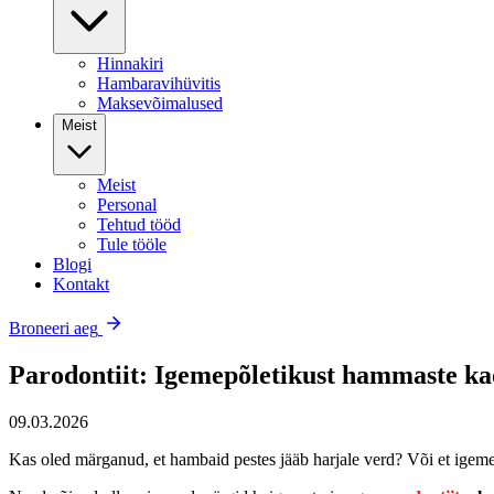
Hinnakiri
Hambaravihüvitis
Maksevõimalused
Meist
Meist
Personal
Tehtud tööd
Tule tööle
Blogi
Kontakt
Broneeri aeg
Parodontiit: Igemepõletikust hammaste ka
09.03.2026
Kas oled märganud, et hambaid pestes jääb harjale verd? Või et ige