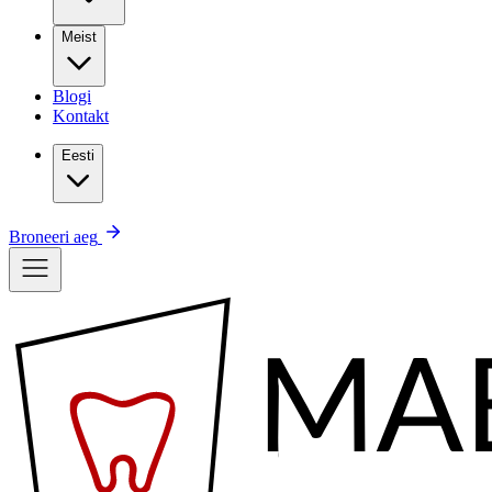
Meist
Blogi
Kontakt
Eesti
Broneeri aeg