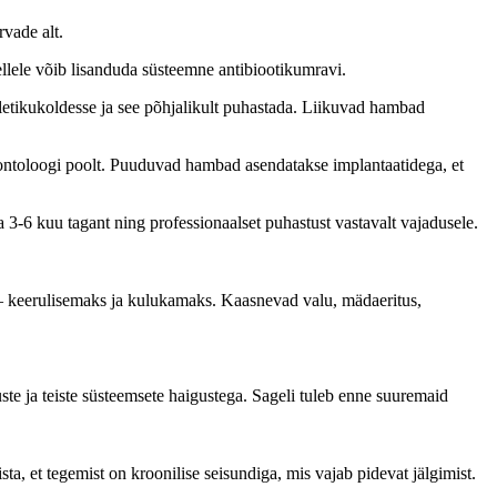
rvade alt.
llele võib lisanduda süsteemne antibiootikumravi.
letikukoldesse ja see põhjalikult puhastada. Liikuvad hambad
odontoloogi poolt. Puuduvad hambad asendatakse implantaatidega, et
iga 3-6 kuu tagant ning professionaalset puhastust vastavalt vajadusele.
 – keerulisemaks ja kulukamaks. Kaasnevad valu, mädaeritus,
e ja teiste süsteemsete haigustega. Sageli tuleb enne suuremaid
ta, et tegemist on kroonilise seisundiga, mis vajab pidevat jälgimist.