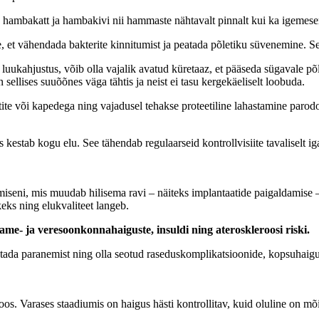
 hambakatt ja hambakivi nii hammaste nähtavalt pinnalt kui ka igemese
 et vähendada bakterite kinnitumist ja peatada põletiku süvenemine. Se
uukahjustus, võib olla vajalik avatud küretaaz, et pääseda sügavale põ
ellises suuõõnes väga tähtis ja neist ei tasu kergekäeliselt loobuda.
etite või kapedega ning vajadusel tehakse proteetiline lahastamine par
mis kestab kogu elu. See tähendab regulaarseid kontrollvisiite tavaliselt 
miseni, mis muudab hilisema ravi – näiteks implantaatide paigaldamise
ks ning elukvaliteet langeb.
me- ja veresoonkonnahaiguste, insuldi ning ateroskleroosi riski.
ada paranemist ning olla seotud raseduskomplikatsioonide, kopsuhaigust
s. Varases staadiumis on haigus hästi kontrollitav, kuid oluline on mõis