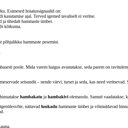
ärku. Esimesed hoiatussignaalid on:
 kasutamise ajal. Terved igemed tavaliselt ei veritse.
d ja tihedalt hammaste ümber.
õi kõikuma.
ast põhjalikku hammaste pesemist.
.
baarsti poole. Mida varem haigus avastatakse, seda parem on ravitule
meservade seisundit – nende värvi, turset ja seda, kas need veritsevad
 hinnatakse
hambakatu
ja
hambakivi
olemasolu. Samuti vaadatakse, k
ntgenülesvõte, näitavad
luukadu
hammaste ümber ja võimaldavad hinnata
ad.
 kaupa.