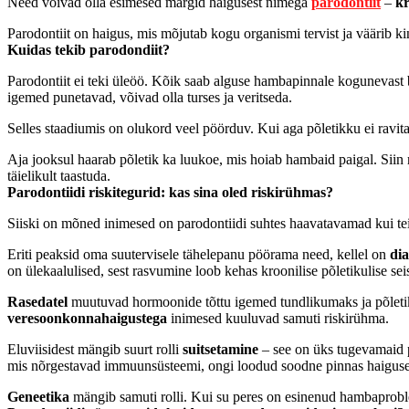
Need võivad olla esimesed märgid haigusest nimega
parodontiit
–
kr
Parodontiit on haigus, mis mõjutab kogu organismi tervist ja väärib kin
Kuidas tekib parodondiit?
Parodontiit ei teki üleöö. Kõik saab alguse hambapinnale kogunevast b
igemed punetavad, võivad olla turses ja veritseda.
Selles staadiumis on olukord veel pöörduv. Kui aga põletikku ei rav
Aja jooksul haarab põletik ka luukoe, mis hoiab hambaid paigal. Siin
täielikult taastuda.
Parodontiidi riskitegurid: kas sina oled riskirühmas?
Siiski on mõned inimesed on parodontiidi suhtes haavatavamad kui te
Eriti peaksid oma suutervisele tähelepanu pöörama need, kellel on
dia
on ülekaalulised, sest rasvumine loob kehas kroonilise põletikulise sei
Rasedatel
muutuvad hormoonide tõttu igemed tundlikumaks ja põletik
veresoonkonnahaigustega
inimesed kuuluvad samuti riskirühma.
Eluviisidest mängib suurt rolli
suitsetamine
– see on üks tugevamaid pa
mis nõrgestavad immuunsüsteemi, ongi loodud soodne pinnas haiguse
Geneetika
mängib samuti rolli. Kui su peres on esinenud hambaproblee