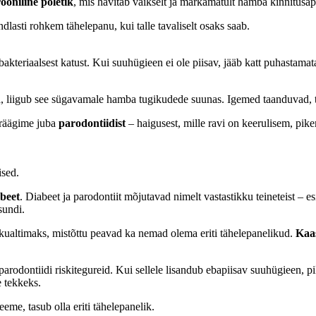
ooniline põletik
, mis hävitab vaikselt ja märkamatult hamba kinnitusap
dlasti rohkem tähelepanu, kui talle tavaliselt osaks saab.
akteriaalsest katust. Kui suuhügieen ei ole piisav, jääb katt puhastama
ita, liigub see sügavamale hamba tugikudede suunas. Igemed taanduvad,
 räägime juba
parodontiidist
– haigusest, mille ravi on keerulisem, pike
ised.
beet
. Diabeet ja parodontiit mõjutavad nimelt vastastikku teineteist – e
sundi.
ualtimaks, mistõttu peavad ka nemad olema eriti tähelepanelikud.
Kaa
rodontiidi riskitegureid. Kui sellele lisandub ebapiisav suuhügieen, pi
 tekkeks.
me, tasub olla eriti tähelepanelik.