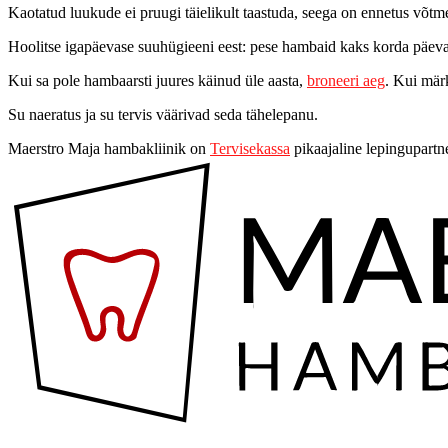
Kaotatud luukude ei pruugi täielikult taastuda, seega on ennetus võtm
Hoolitse igapäevase suuhügieeni eest: pese hambaid kaks korda päevas,
Kui sa pole hambaarsti juures käinud üle aasta,
broneeri aeg
. Kui mär
Su naeratus ja su tervis väärivad seda tähelepanu.
Maerstro Maja hambakliinik on
Tervisekassa
pikaajaline lepingupartne