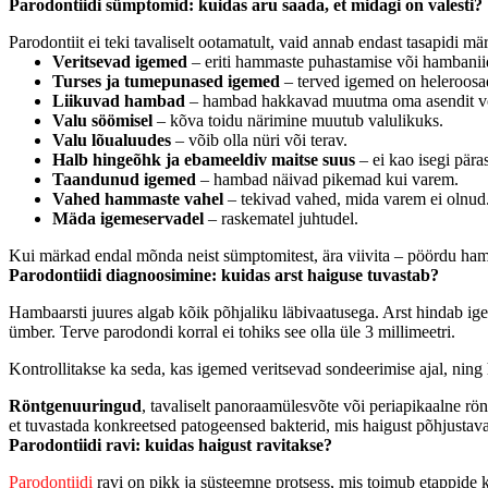
Parodontiidi sümptomid: kuidas aru saada, et midagi on valesti?
Parodontiit ei teki tavaliselt ootamatult, vaid annab endast tasapidi m
Veritsevad igemed
– eriti hammaste puhastamise või hambaniidi
Turses ja tumepunased igemed
– terved igemed on heleroosa
Liikuvad hambad
– hambad hakkavad muutma oma asendit v
Valu söömisel
– kõva toidu närimine muutub valulikuks.
Valu lõualuudes
– võib olla nüri või terav.
Halb hingeõhk ja ebameeldiv maitse suus
– ei kao isegi pär
Taandunud igemed
– hambad näivad pikemad kui varem.
Vahed hammaste vahel
– tekivad vahed, mida varem ei olnud
Mäda igemeservadel
– raskematel juhtudel.
Kui märkad endal mõnda neist sümptomitest, ära viivita – pöördu ham
Parodontiidi diagnoosimine: kuidas arst haiguse tuvastab?
Hambaarsti juures algab kõik põhjaliku läbivaatusega. Arst hindab ige
ümber. Terve parodondi korral ei tohiks see olla üle 3 millimeetri.
Kontrollitakse ka seda, kas igemed veritsevad sondeerimise ajal, ning
Röntgenuuringud
, tavaliselt panoraamülesvõte või periapikaalne rö
et tuvastada konkreetsed patogeensed bakterid, mis haigust põhjustav
Parodontiidi ravi: kuidas haigust ravitakse?
Parodontiidi
ravi on pikk ja süsteemne protsess, mis toimub etappide