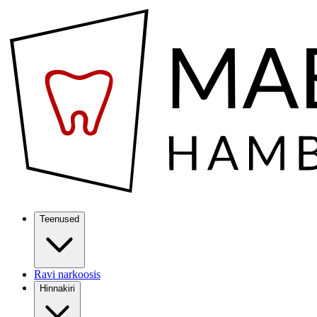
Teenused
Ravi narkoosis
Hinnakiri