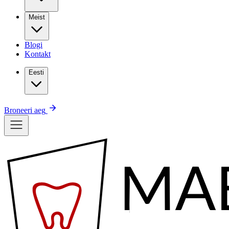
Meist
Blogi
Kontakt
Eesti
Broneeri aeg