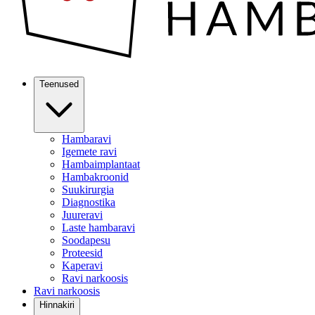
Teenused
Hambaravi
Igemete ravi
Hambaimplantaat
Hambakroonid
Suukirurgia
Diagnostika
Juureravi
Laste hambaravi
Soodapesu
Proteesid
Kaperavi
Ravi narkoosis
Ravi narkoosis
Hinnakiri