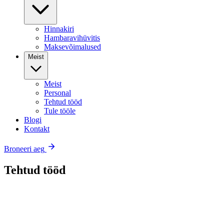
Hinnakiri
Hambaravihüvitis
Maksevõimalused
Meist
Meist
Personal
Tehtud tööd
Tule tööle
Blogi
Kontakt
Broneeri aeg
Tehtud tööd