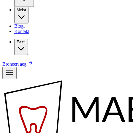
Meist
Blogi
Kontakt
Eesti
Broneeri aeg