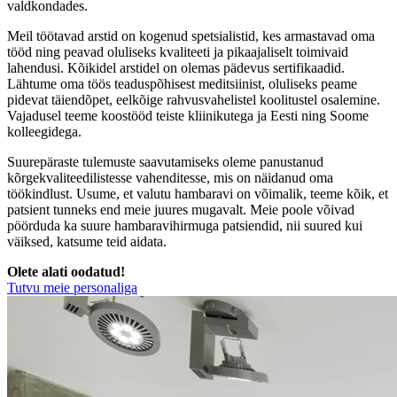
valdkondades.
Meil töötavad arstid on kogenud spetsialistid, kes armastavad oma
tööd ning peavad oluliseks kvaliteeti ja pikaajaliselt toimivaid
lahendusi. Kõikidel arstidel on olemas pädevus sertifikaadid.
Lähtume oma töös teaduspõhisest meditsiinist, oluliseks peame
pidevat täiendõpet, eelkõige rahvusvahelistel koolitustel osalemine.
Vajadusel teeme koostööd teiste kliinikutega ja Eesti ning Soome
kolleegidega.
Suurepäraste tulemuste saavutamiseks oleme panustanud
kõrgekvaliteedilistesse vahenditesse, mis on näidanud oma
töökindlust. Usume, et valutu hambaravi on võimalik, teeme kõik, et
patsient tunneks end meie juures mugavalt. Meie poole võivad
pöörduda ka suure hambaravihirmuga patsiendid, nii suured kui
väiksed, katsume teid aidata.
Olete alati oodatud!
Tutvu meie personaliga