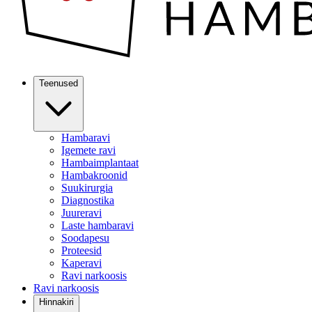
Teenused
Hambaravi
Igemete ravi
Hambaimplantaat
Hambakroonid
Suukirurgia
Diagnostika
Juureravi
Laste hambaravi
Soodapesu
Proteesid
Kaperavi
Ravi narkoosis
Ravi narkoosis
Hinnakiri