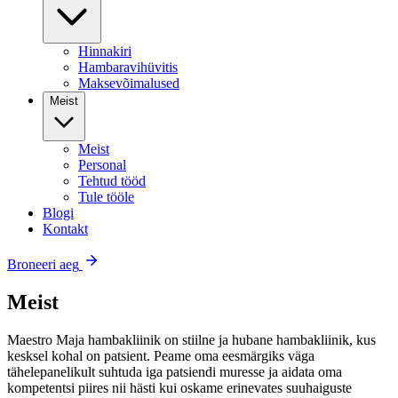
Hinnakiri
Hambaravihüvitis
Maksevõimalused
Meist
Meist
Personal
Tehtud tööd
Tule tööle
Blogi
Kontakt
Broneeri aeg
Meist
Maestro Maja hambakliinik on stiilne ja hubane hambakliinik, kus
kesksel kohal on patsient. Peame oma eesmärgiks väga
tähelepanelikult suhtuda iga patsiendi muresse ja aidata oma
kompetentsi piires nii hästi kui oskame erinevates suuhaiguste