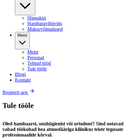
Hinnakiri
Hambaravihüvitis
Maksevõimalused
Meist
Meist
Personal
Tehtud tööd
Tule tööle
Blogi
Kontakt
Broneeri aeg
Tule tööle
Oled hambaarst, suuhügienist või ortodont? Sind ootavad
vabad töökohad hea atmosfääriga kliinikus teiste tegusate
professionaalide kõrval.