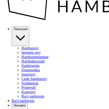
Teenused
Hambaravi
Igemete ravi
Hambaimplantaat
Hambakroonid
Suukirurgia
Diagnostika
Juureravi
Laste hambaravi
Soodapesu
Proteesid
Kaperavi
Ravi narkoosis
Ravi narkoosis
Hinnakiri