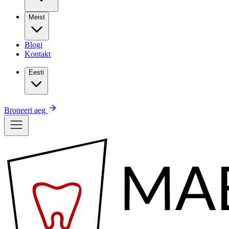
Meist
Blogi
Kontakt
Eesti
Broneeri aeg