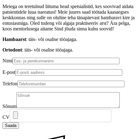
Meiega on teretulnud liituma head spetsialistid, kes soovivad aidata
patsientidele luua naeratusi! Meie juures saad töötada kaasaegses
keskkonnas ning sulle on oluline teha tänapäevast hambaravi kire ja
entusiasmiga. Oled tudeng või algaja praktiseeriv arst? Ära pelga,
koos mentorlusega aitame Sind jõuda sinna kuhu soovid!
Hambaarst
: täis- või osalise tööajaga.
Ortodont
: täis- või osalise tööajaga.
Nimi
E-post
Telefon
Sõnum
CV